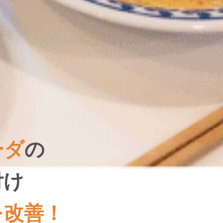
ーダ
の
付け
を改善！