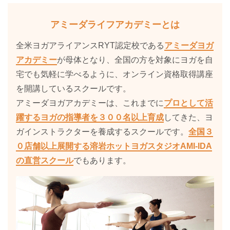
アミーダライフアカデミーとは
全米ヨガアライアンスRYT認定校である
アミーダヨガ
アカデミー
が母体となり、全国の方を対象にヨガを自
宅でも気軽に学べるように、オンライン資格取得講座
を開講しているスクールです。
アミーダヨガアカデミーは、これまでに
プロとして活
躍するヨガの指導者を３００名以上育成
してきた、ヨ
ガインストラクターを養成するスクールです。
全国３
０店舗以上展開する溶岩ホットヨガスタジオAMI-IDA
の直営スクール
でもあります。