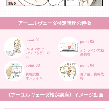
アーユルヴェーダ検定講座の特徴
01
point
02
point
PCスマホで
オンラインで動
いつでもどこで
画視聴
も
03
04
point
point
資格試験
修了後、資格取
オンライン
得
《アーユルヴェーダ検定講座》イメージ動画