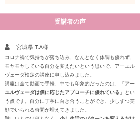
受講者の声
宮城県 T.A様
コロナ禍で気持ちが落ち込み、なんとなく体調も優れず、
モヤモヤしている自分を変えたいという思いで、アーユル
ヴェーダ検定の講座に申し込みました。
講座は全て動画で手軽、中でも印象的だったのは、
「アー
ユルヴェーダは個に応じたアプローチに優れている」
とい
う点です。自分に丁寧に向き合うことができ、少しずつ笑
顔でいられる時間が増えてきました。
難しいものは何もなく、
少し生活のパターンを変えるだけ
でこんなにも心が晴れるのかと感動しています
。とても価
値のある学びでした。